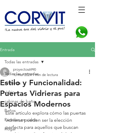
Entrada
Todas las entradas
proyectos6990
Todas las entradas
10 mar 2024
1 min de lectura
Estilo y Funcionalidad:
ventanas
Puertas Vidrieras para
vidrio
cabinas de baño
Espacios Modernos
Baños
Este artículo explora cómo las puertas 
Paredes en vidrio
vidrieras pueden ser la elección 
perfecta para aquellos que buscan 
Hogar